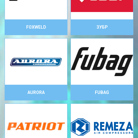
FOXWELD
ЗУБР
AURORA
FUBAG